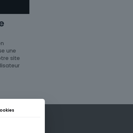
e
en
se une
tre site
lisateur
cookies