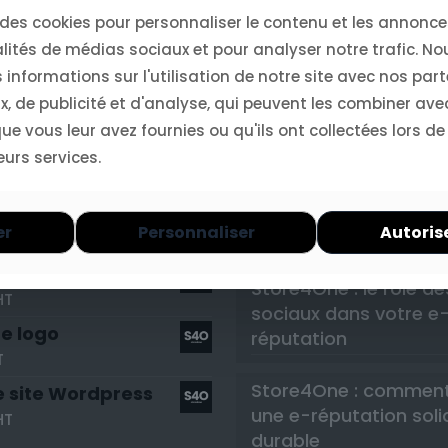
rvices
Derniers artic
 des cookies pour personnaliser le contenu et les annonces
lités de médias sociaux et pour analyser notre trafic. N
on technique
informations sur l'utilisation de notre site avec nos par
Store4One : l’e-réput
r
, de publicité et d'analyse, qui peuvent les combiner ave
enjeu clé pour les ent
T
e vous leur avez fournies ou qu'ils ont collectées lors de
modernes
on technique 2h/3h
eurs services.
T
Store4One : surveiller
marque en ligne pour 
on technique 1h
er
Personnaliser
Autoris
les crises
 site Shopify
Store4One : le rôle d
HT
sociaux dans votre e
e logo
réputation
T
Store4One : comment
e site Wordpress
une e-réputation soli
HT
durable