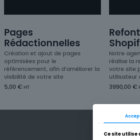
Pages
Refont
Rédactionnelles
Shopi
Création et ajout de pages
Notre agen
optimisées pour le
réalise la
référencement, afin d’améliorer la
votre site
visibilité de votre site
utilisateur
5,00
€
3990,00
€
HT
Accep
Ce site utilise