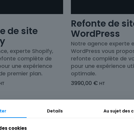
Refonte de sit
e de site
WordPress
fy
Notre agence experte 
ce, experte Shopify,
WordPress vous propo
 refonte complète de
refonte complète de vo
 pour une expérience
pour une expérience uti
 de premier plan.
optimale.
3990,00
€
HT
HT
ter
Details
Au sujet des 
 des cookies