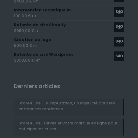
240,00
€
HT
Intervention technique 1h
130,00
€
HT
Refonte de site Shopify
3990,00
€
HT
Création de logo
500,00
€
HT
Refonte de site Wordpress
3990,00
€
HT
Derniers articles
Store4One : l’e-réputation, un enjeu clé pour les
entreprises modernes
Store4One : surveiller votre marque en ligne pour
anticiper les crises