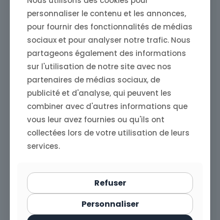
Nous utilisons des cookies pour
Nos services comprennent :
personnaliser le contenu et les annonces,
Optimisation On-Page :
Optimisation des balises
pour fournir des fonctionnalités de médias
title, meta descriptions, Hn, URL, images et contenu
textuel de vos pages produits et collections.
sociaux et pour analyser notre trafic. Nous
partageons également des informations
Optimisation technique :
Amélioration de la
vitesse de chargement, optimisation mobile, gestion
sur l'utilisation de notre site avec nos
du sitemap et du robots.txt.
partenaires de médias sociaux, de
Stratégie de contenu :
Création de contenu de
publicité et d'analyse, qui peuvent les
qualité pour votre blog et vos pages produits,
optimisé pour les mots-clés ciblés.
combiner avec d'autres informations que
vous leur avez fournies ou qu'ils ont
Netlinking :
Mise en place d'une stratégie de liens
entrants pour renforcer l'autorité de votre boutique.
collectées lors de votre utilisation de leurs
Suivi et reporting :
Suivi régulier des performances
services.
SEO de votre boutique et reporting mensuel avec des
recommandations d'amélioration.
Refuser
En Savoir plus
Personnaliser