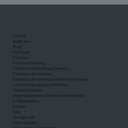
Accueil
Audit seo
Blog
Boutique
Contact
Création de Blog
Création de boutique Shopify
Création de contenu
Création de fiches produits ecommerce
Création de pages satellites
Creative Studio
Développements modules Wordpress
E+Réputation
Equipe
Faq
Google ads
Infos légales