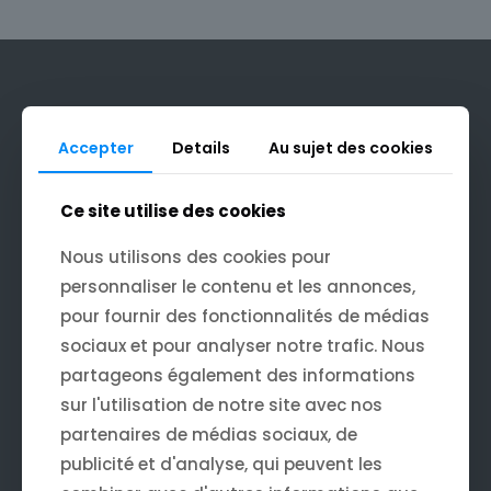
Accepter
Details
Au sujet des cookies
Accueil
Audit seo
Blog
Ce site utilise des cookies
Boutique
Contact
Nous utilisons des cookies pour
Création de Blog
Création de boutique Shopify
personnaliser le contenu et les annonces,
Création de contenu
pour fournir des fonctionnalités de médias
Création de fiches produits ecommerce
sociaux et pour analyser notre trafic. Nous
Création de pages satellites
Creative Studio
partageons également des informations
Développements modules Wordpress
sur l'utilisation de notre site avec nos
E+Réputation
Equipe
partenaires de médias sociaux, de
Faq
publicité et d'analyse, qui peuvent les
Google ads