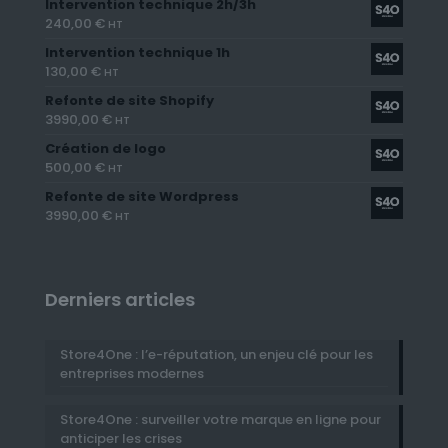
Intervention technique 2h/3h
240,00
€
HT
Intervention technique 1h
130,00
€
HT
Refonte de site Shopify
3990,00
€
HT
Création de logo
500,00
€
HT
Refonte de site Wordpress
3990,00
€
HT
Derniers articles
Store4One : l’e-réputation, un enjeu clé pour les
entreprises modernes
Store4One : surveiller votre marque en ligne pour
anticiper les crises