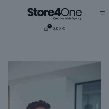
0
0,00
€