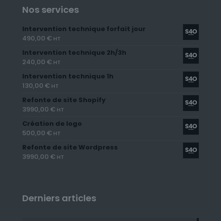
Nos services
Intervention technique forfait jour
490,00
€
HT
Intervention technique 2h/3h
240,00
€
HT
Intervention technique 1h
130,00
€
HT
Refonte de site Shopify
3990,00
€
HT
Création de logo
500,00
€
HT
Refonte de site Wordpress
3990,00
€
HT
Derniers articles