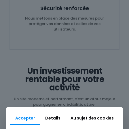
Sécurité renforcée
Nous mettons en place des mesures pour
protéger vos données et celles de vos
utilisateurs.
Un investissement
rentable pour votre
activité
Un site moderne et performant, c’est un atout majeur
pour gagner en crédibilité, attirer
de nouveaux clients et augmenter votre chiffre d’affaires.
Ne laissez pas un site dépassé freiner votre succès !
Accepter
Details
Au sujet des cookies