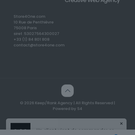
Store4One.com
10 Rue de Penthièvre
75008 Paris
siret :53027564300027
+33 (1) 84 801 808
contact@store4one.com
✕
© 2026 Keep/Rank Agency | All Rights Reserved |
Un client vient de commander ce
Powered by S4
produit
Création d’un Blog – 300