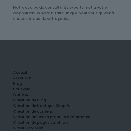
Notre équipe de consultants experts met à votre
disposition un savoir-faire unique pour vous guider à
chaque étape de votre projet.
Accueil
Audit seo
Blog
Boutique
Contact
Création de Blog
Création de boutique Shopify
Création de contenu
Création de fiches produits ecommerce
Création de pages satellites
Creative Studio