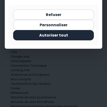
Boutique
Contact
Création de Blog
Refuser
Création de boutique Shopify
Création de contenu
Personnaliser
Création de fiches produits ecommerce
Création de pages satellites
Creative Studio
Autoriser tout
Développements modules Wordpress
E+Réputation
Equipe
Faq
Google ads
Infos légales
Intervention Technique
Landing Ads
Maintenance Wordpress
Mon compte
Optimisation Seo Shopify
Panier
Références
Refonte de sites Ecommerce
Refonte de sites WordPress
Remplissage de base de données produits