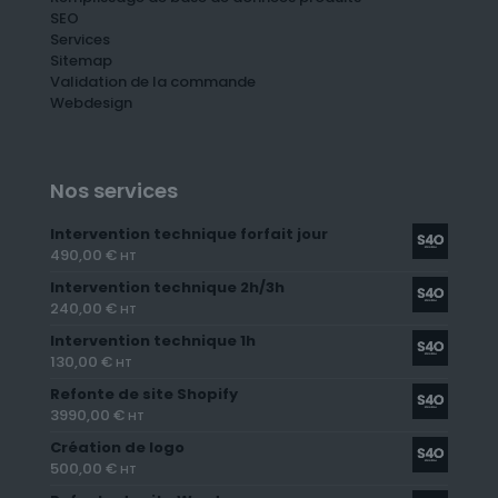
SEO
Services
Sitemap
Validation de la commande
Webdesign
Nos services
Intervention technique forfait jour
490,00
€
HT
Intervention technique 2h/3h
240,00
€
HT
Intervention technique 1h
130,00
€
HT
Refonte de site Shopify
3990,00
€
HT
Création de logo
500,00
€
HT