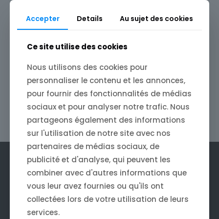
Les bonnes pratiques:
Accepter
Details
Au sujet des cookies
Documentation:
Documentez votre code pour
faciliter la maintenance.
Ce site utilise des cookies
Tests:
Testez rigoureusement votre module avant
de le mettre en production.
Nous utilisons des cookies pour
Sécurité:
Protégez votre module contre les
personnaliser le contenu et les annonces,
vulnérabilités.
pour fournir des fonctionnalités de médias
En maîtrisant le développement de modules
sociaux et pour analyser notre trafic. Nous
WordPress, vous ouvrez de nouvelles perspectives
partageons également des informations
et valorisez vos compétences.
sur l'utilisation de notre site avec nos
partenaires de médias sociaux, de
publicité et d'analyse, qui peuvent les
combiner avec d'autres informations que
vous leur avez fournies ou qu'ils ont
Accueil
collectées lors de votre utilisation de leurs
Audit seo
services.
Blog