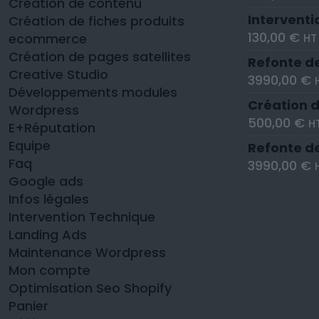
Création de contenu
Interventi
Création de fiches produits
130,00
€
ecommerce
HT
Création de pages satellites
Refonte de
Creative Studio
3990,00
€
Développements modules
Création d
Wordpress
500,00
€
H
E+Réputation
Equipe
Refonte d
Faq
3990,00
€
Google ads
Infos légales
Intervention Technique
Landing Ads
Maintenance Wordpress
Mon compte
Optimisation Seo Shopify
Panier