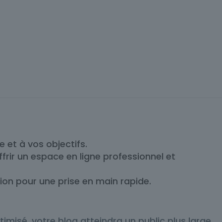
et à vos objectifs.
rir un espace en ligne professionnel et
ion pour une prise en main rapide.
misé, votre blog atteindra un public plus large