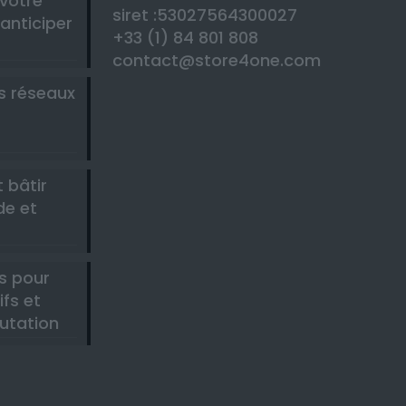
 votre
siret :53027564300027
anticiper
+33 (1) 84 801 808
contact@store4one.com
es réseaux
-
 bâtir
de et
s pour
ifs et
utation