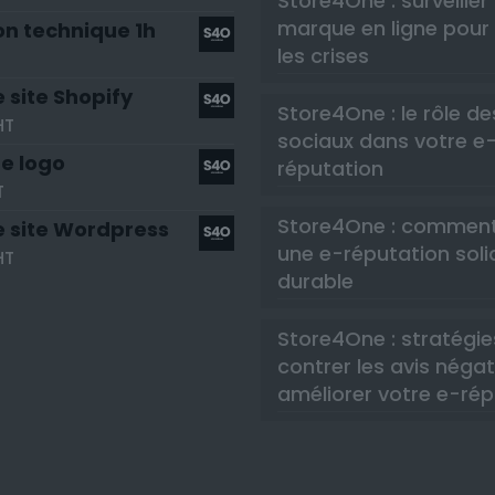
Store4One : surveiller
marque en ligne pour 
on technique 1h
les crises
 site Shopify
Store4One : le rôle d
HT
sociaux dans votre e
e logo
réputation
T
Store4One : comment
e site Wordpress
une e-réputation soli
HT
durable
Store4One : stratégie
contrer les avis négat
améliorer votre e-rép