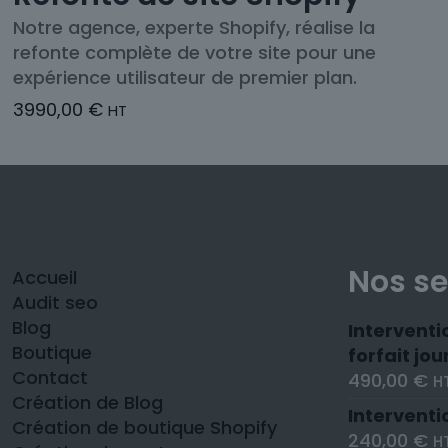
Notre agence, experte Shopify, réalise la
refonte complète de votre site pour une
expérience utilisateur de premier plan.
3990,00
€
HT
Nos se
Accueil
Audit seo
Blog
Interventi
Boutique
forfait jou
Contact
490,00
€
H
Création de Blog
Interventi
Création de boutique Shopify
240,00
€
H