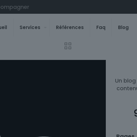
compagner
eil
Services
Références
Faq
Blog
Un blog
contenu
Pages