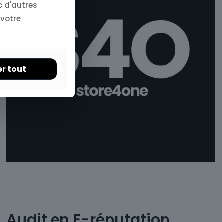
c d'autres
 votre
er tout
Audit en E-réputation