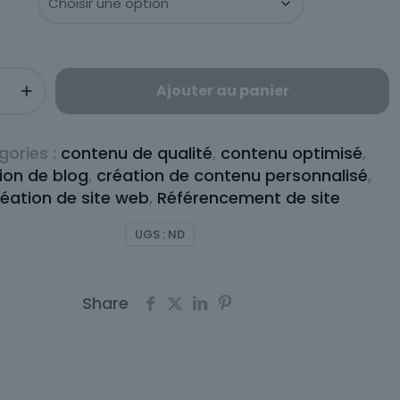
990,00 
à
2990,00
Ajouter au panier
n
gories :
contenu de qualité
,
contenu optimisé
,
ion de blog
,
création de contenu personnalisé
,
réation de site web
,
Référencement de site
UGS :
ND
Share