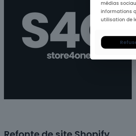
médias sociaux
informations qu
utilisation de l
Refus
Refonte de site Shopify