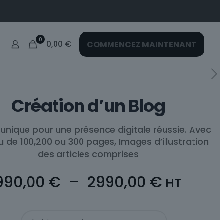
0
0,00
€
COMMENCEZ MAINTENANT
Création d’un Blog
 unique pour une présence digitale réussie. Avec
 de 100,200 ou 300 pages, Images d’illustration
des articles comprises
Plage
990,00
€
–
2990,00
€
HT
de
prix :