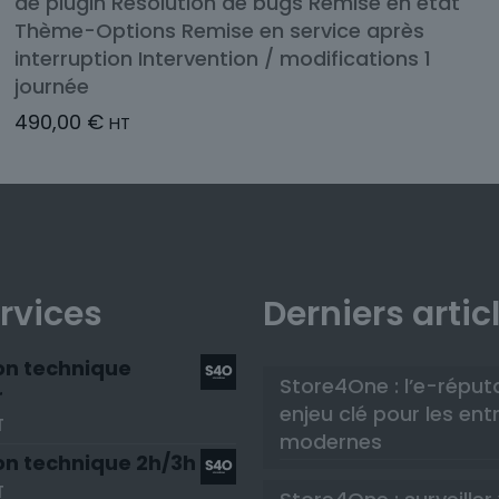
de plugin Résolution de bugs Remise en état
Thème-Options Remise en service après
interruption Intervention / modifications 1
journée
490,00
€
HT
rvices
Derniers artic
on technique
Store4One : l’e-réput
r
enjeu clé pour les ent
T
modernes
on technique 2h/3h
T