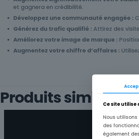
et gagnera en crédibilité.
Développez une communauté engagée :
C
Générez du trafic qualifié :
Attirez des visit
Améliorez votre image de marque :
Positio
Augmentez votre chiffre d’affaires :
Utilis
Pages
Accep
Produits similaires
Ce site utilise
Nous utilisons
des fonctionna
également des 