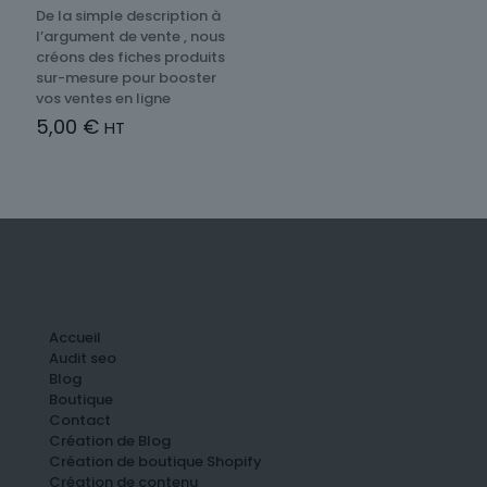
De la simple description à
l’argument de vente , nous
créons des fiches produits
sur-mesure pour booster
vos ventes en ligne
5,00
€
HT
Accueil
Audit seo
Blog
Boutique
Contact
Création de Blog
Création de boutique Shopify
Création de contenu