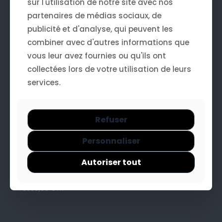
sur l'utilisation de notre site avec nos
Webdesign
partenaires de médias sociaux, de
publicité et d'analyse, qui peuvent les
Nos services
combiner avec d'autres informations que
vous leur avez fournies ou qu'ils ont
Intervention technique forfait jour
collectées lors de votre utilisation de leurs
490,00
€
HT
services.
Intervention technique 2h/3h
240,00
€
HT
Intervention technique 1h
130,00
€
Refuser
HT
Refonte de site Shopify
Personnaliser
3990,00
€
HT
Création de logo
Autoriser tout
500,00
€
HT
Refonte de site Wordpress
3990,00
€
HT