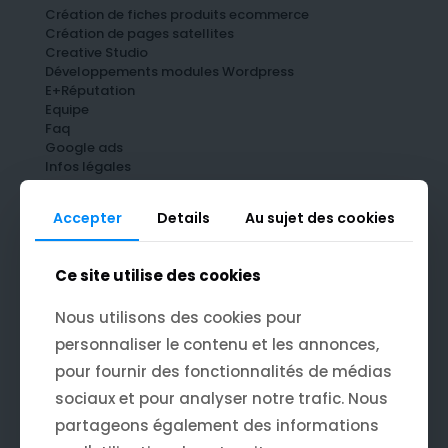
Création de fiches produits ecommerce
Création de pages satellites
Creative Studio
Développements modules Wordpress
E+Réputation
Equipe
Faq
Google ads
Infos légales
Intervention Technique
Landing Ads
Accepter
Details
Au sujet des cookies
Maintenance Wordpress
Mon compte
Optimisation Seo Shopify
Ce site utilise des cookies
Panier
Références
Nous utilisons des cookies pour
Refonte de sites Ecommerce
Refonte de sites WordPress
personnaliser le contenu et les annonces,
Remplissage de base de données produits
pour fournir des fonctionnalités de médias
SEO
Services
sociaux et pour analyser notre trafic. Nous
Sitemap
partageons également des informations
Validation de la commande