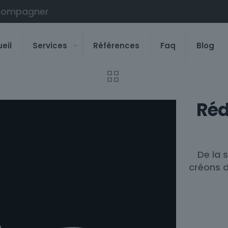
compagner
eil
Services
Références
Faq
Blog
Réd
De la 
créons d