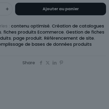
Ajouter au panier
on
ies :
contenu optimisé
,
Création de catalogues
s
,
fiches produits Ecommerce
,
Gestion de fiches
duits
,
page produit
,
Référencement de site
,
rce
emplissage de bases de données produits
Share