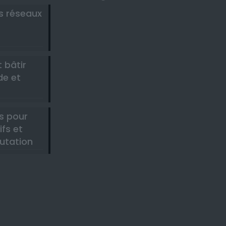
es réseaux
-
 bâtir
de et
s pour
ifs et
utation