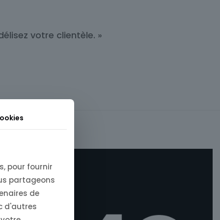
lisez votre clientèle. »
cookies
, pour fournir
ous partageons
tenaires de
c d'autres
 votre