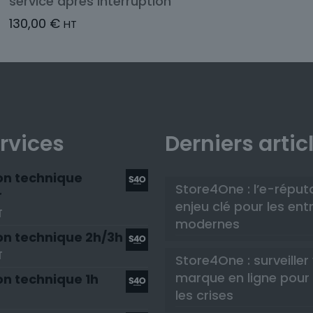
service après interruption
130,00
€
HT
rvices
Derniers artic
on technique
Store4One : l’e-réput
r
enjeu clé pour les ent
T
modernes
on technique 2h/3h
T
Store4One : surveiller
marque en ligne pour 
on technique 1h
les crises