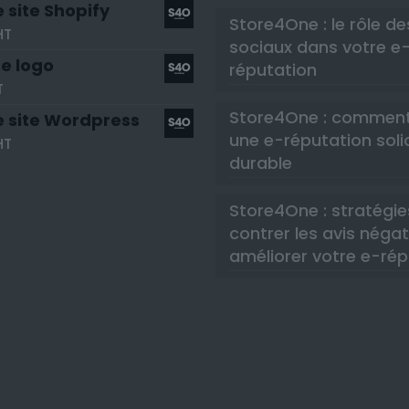
 site Shopify
Store4One : le rôle d
HT
sociaux dans votre e
e logo
réputation
T
Store4One : comment
e site Wordpress
une e-réputation soli
HT
durable
Store4One : stratégie
contrer les avis négat
améliorer votre e-rép