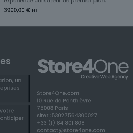
expérience utilisateur de premier plan.
3990,00
€
HT
les
ation, un
reprises
Store4One.com
10 Rue de Penthièvre
75008 Paris
 votre
siret :53027564300027
anticiper
+33 (1) 84 801 808
contact@store4one.com