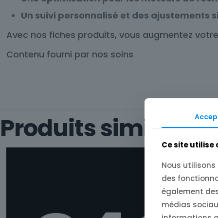
Un suivi personnalisé et des ajustements s
Avec nos fiches produits, vous augmentez votre vi
Contenu fourni par nos soins
Accep
Produits similaires
Ce site utilise
Nous utilisons
des fonctionna
également des 
médias sociaux
informations qu