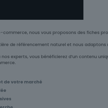
’e-commerce, nous vous proposons des fiches prod
tière de référencement naturel et nous adaptons
 à nos experts, vous bénéficierez d’un contenu uni
mmerce.
et de votre marché
lée
sives
herche