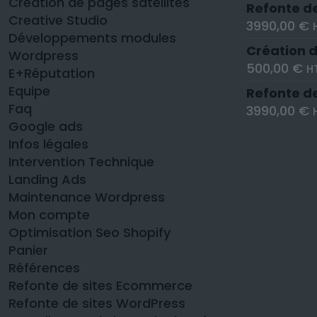
Création de pages satellites
Refonte de
Creative Studio
3990,00
€
Développements modules
Création d
Wordpress
500,00
€
H
E+Réputation
Equipe
Refonte d
Faq
3990,00
€
Google ads
Infos légales
Intervention Technique
Landing Ads
Maintenance Wordpress
Mon compte
Optimisation Seo Shopify
Panier
Références
Refonte de sites Ecommerce
Refonte de sites WordPress