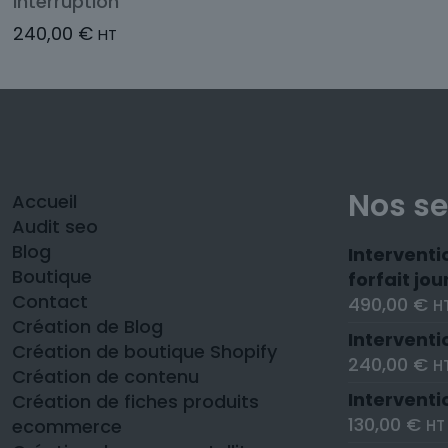
interruption
240,00
€
HT
Nos se
Accueil
Audit seo
Blog
Interventi
Boutique
forfait jou
Contact
490,00
€
H
Création de Blog
Interventi
Création de boutique Shopify
240,00
€
H
Création de contenu
Interventi
Création de fiches produits
130,00
€
ecommerce
HT