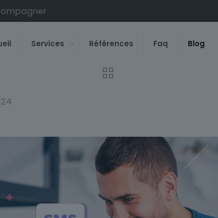
compagner
eil
Services
Références
Faq
Blog
024