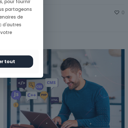
, pour fournir
ous partageons
0
tenaires de
c d'autres
 votre
er tout