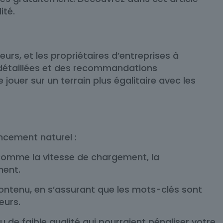
ité.
rs, et les propriétaires d’entreprises à
s détaillées et des recommandations
ouer sur un terrain plus égalitaire avec les
ncement naturel :
s comme la vitesse de chargement, la
ment.
contenu, en s’assurant que les mots-clés sont
eurs.
ou de faible qualité qui pourraient pénaliser votre