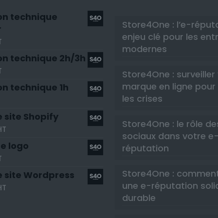
on technique
Store4One : l’e-réput
r
enjeu clé pour les ent
T
modernes
on technique 2h/3h
T
Store4One : surveiller
marque en ligne pour 
on technique 1h
les crises
 site Shopify
Store4One : le rôle d
HT
sociaux dans votre e
e logo
réputation
T
Store4One : comment
e site Wordpress
une e-réputation soli
HT
durable