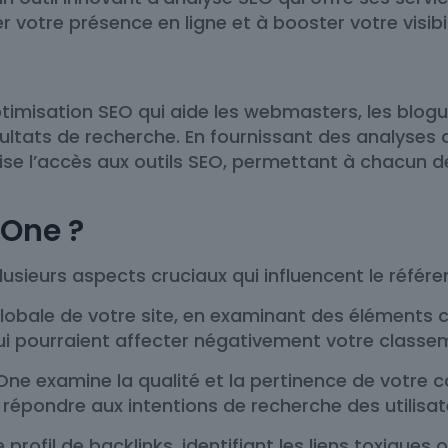
otre présence en ligne et à booster votre visibil
imisation SEO qui aide les webmasters, les blogueu
ésultats de recherche. En fournissant des analyse
 l’accès aux outils SEO, permettant à chacun de j
One ?
usieurs aspects cruciaux qui influencent le référe
é globale de votre site, en examinant des élément
 qui pourraient affecter négativement votre classe
4One examine la qualité et la pertinence de votre 
r répondre aux intentions de recherche des utilisat
profil de backlinks, identifiant les liens toxiques 