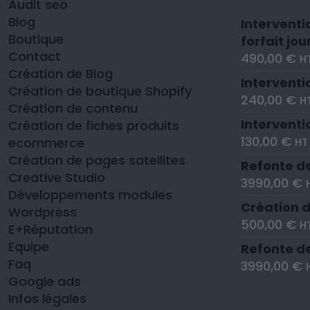
Audit seo
Blog
Interventi
Boutique
forfait jou
Contact
490,00
€
H
Création de Blog
Interventi
Création de boutique Shopify
240,00
€
H
Création de contenu
Interventi
Création de fiches produits
130,00
€
ecommerce
HT
Création de pages satellites
Refonte de
Creative Studio
3990,00
€
Développements modules
Création d
Wordpress
500,00
€
H
E+Réputation
Equipe
Refonte d
Faq
3990,00
€
Google ads
Infos légales