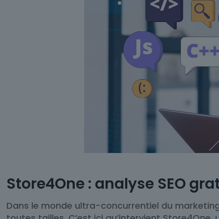
Store4One : analyse SEO gratu
Dans le monde ultra-concurrentiel du marketing 
toutes tailles. C’est ici qu’intervient Store4One