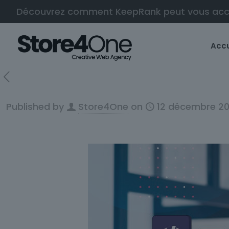
Découvrez comment KeepRank peut vous ac
Accu
Published by
Store4One
on
12 décembre 2