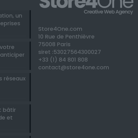
ation, un
reprises
Store4One.com
10 Rue de Penthièvre
75008 Paris
 votre
siret :53027564300027
anticiper
+33 (1) 84 801 808
contact@store4one.com
es réseaux
-
 bâtir
de et