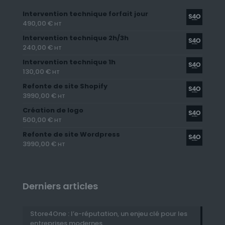
Intervention technique forfait jour
490,00
€
HT
Intervention technique 2h/3h
240,00
€
HT
Intervention technique 1h
130,00
€
HT
Refonte de site Shopify
3990,00
€
HT
Création de logo
500,00
€
HT
Refonte de site Wordpress
3990,00
€
HT
Derniers articles
Store4One : l’e-réputation, un enjeu clé pour les
entreprises modernes