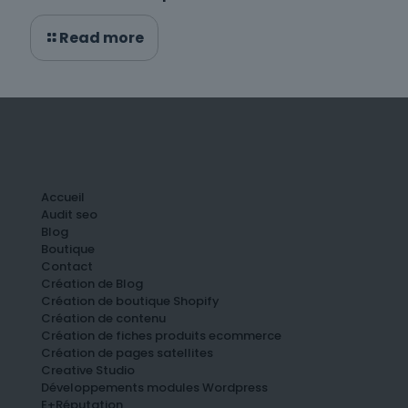
Read more
Accueil
Audit seo
Blog
Boutique
Contact
Création de Blog
Création de boutique Shopify
Création de contenu
Création de fiches produits ecommerce
Création de pages satellites
Creative Studio
Développements modules Wordpress
E+Réputation