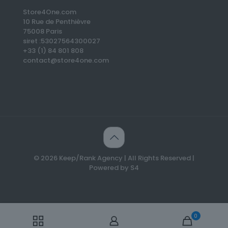
Store4One.com
10 Rue de Penthièvre
75008 Paris
siret :53027564300027
+33 (1) 84 801 808
contact@store4one.com
✕
© 2026 Keep/Rank Agency | All Rights Reserved |
Un client vient de commander ce
Powered by S4
produit
Création d’un Blog
0