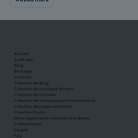
Accueil
Audit seo
Blog
Boutique
Contact
Création de Blog
Création de boutique Shopify
Création de contenu
Création de fiches produits ecommerce
Création de pages satellites
Creative Studio
Développements modules Wordpress
E+Réputation
Equipe
Faq