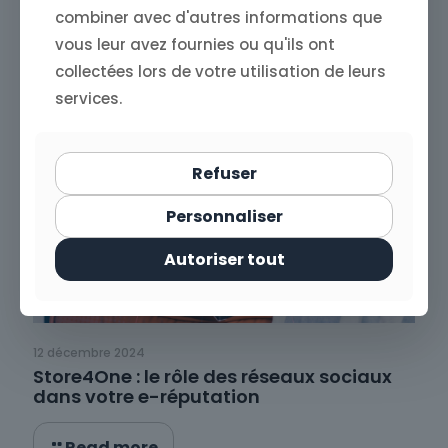
Read more
combiner avec d'autres informations que
vous leur avez fournies ou qu'ils ont
collectées lors de votre utilisation de leurs
services.
Refuser
Personnaliser
Autoriser tout
12 décembre 2024
Store4One : le rôle des réseaux sociaux
dans votre e-réputation
Read more