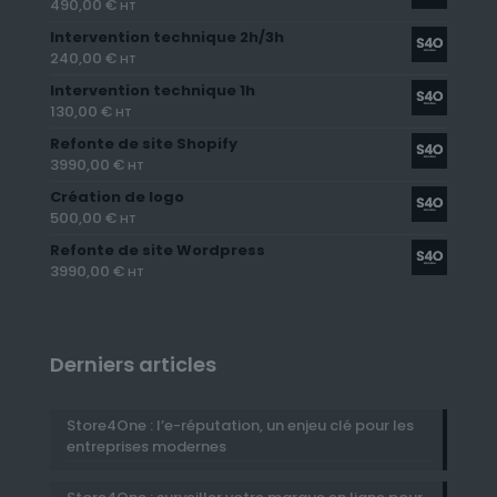
490,00
€
HT
Intervention technique 2h/3h
240,00
€
HT
Intervention technique 1h
130,00
€
HT
Refonte de site Shopify
3990,00
€
HT
Création de logo
500,00
€
HT
Refonte de site Wordpress
3990,00
€
HT
Derniers articles
Store4One : l’e-réputation, un enjeu clé pour les
entreprises modernes