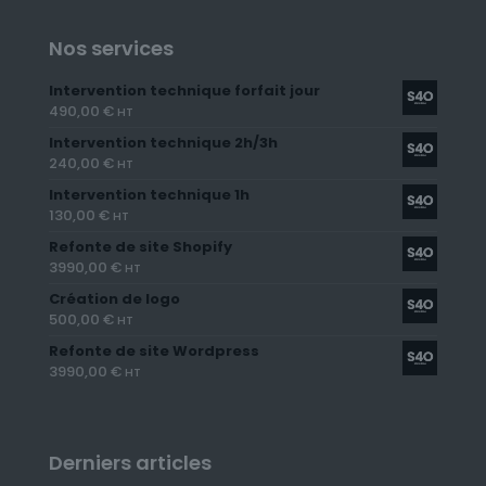
Nos services
Intervention technique forfait jour
490,00
€
HT
Intervention technique 2h/3h
240,00
€
HT
Intervention technique 1h
130,00
€
HT
Refonte de site Shopify
3990,00
€
HT
Création de logo
500,00
€
HT
Refonte de site Wordpress
3990,00
€
HT
Derniers articles