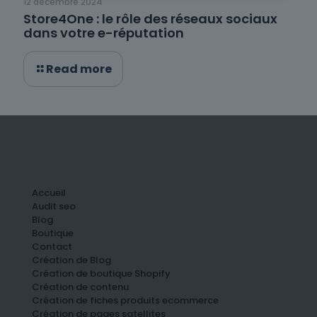
12 décembre 2024
Store4One : le rôle des réseaux sociaux
dans votre e-réputation
Read more
Accueil
Audit seo
Blog
Boutique
Contact
Création de Blog
Création de boutique Shopify
Création de contenu
Création de fiches produits ecommerce
Création de pages satellites