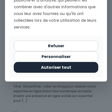
publicité et d'analyse, qui peuvent les
combiner avec d'autres informations que
vous leur avez fournies ou qu'ils ont
collectées lors de votre utilisation de leurs
services.
Refuser
Personnaliser
Store4One
on
12 décembre 2024
Autoriser tout
Store4One : créer un blog pour
asseoir votre expertise en ligne
Titre : Store4One : créer un blog pour asseoir votre
expertise en ligne Dans l’ère numérique actuelle,
établir une présence en ligne solide est essentiel
pour
[…]