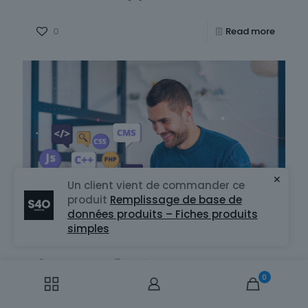
0
Read more
✕
Un client vient de commander ce
produit
Remplissage de base de
données produits – Fiches produits
simples
Store4One
on
12 décembre 2024
0
Pourquoi confier vos pages
rédactionnelles à Store4One ?