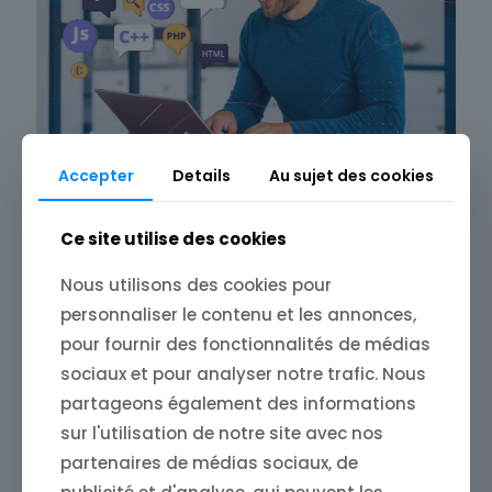
Accepter
Details
Au sujet des cookies
Store4One
on
12 décembre 2024
Store4One : stratégies de contenu
Ce site utilise des cookies
pour un blog performant
Nous utilisons des cookies pour
Store4One : Stratégies de Contenu pour un Blog
Performant Dans l’univers compétitif du blogging,
personnaliser le contenu et les annonces,
se démarquer n’est pas une mince affaire. Pour
pour fournir des fonctionnalités de médias
captiver l’attention des lecteurs
[…]
sociaux et pour analyser notre trafic. Nous
partageons également des informations
0
Read more
sur l'utilisation de notre site avec nos
partenaires de médias sociaux, de