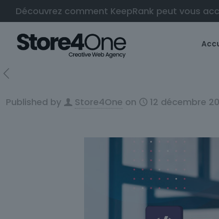
Découvrez comment KeepRank peut vous ac
Accu
Published by
Store4One
on
12 décembre 2