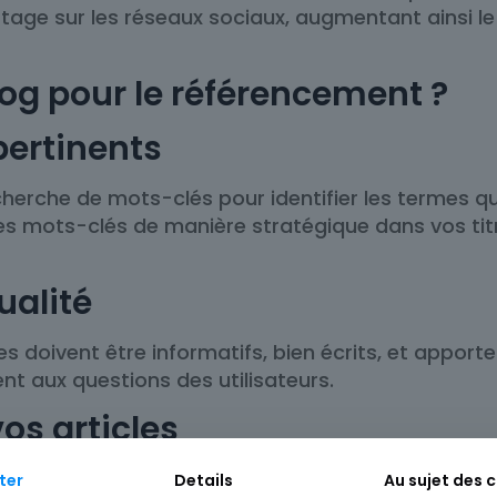
age sur les réseaux sociaux, augmentant ainsi le 
og pour le référencement ?
pertinents
erche de mots-clés pour identifier les termes que 
 ces mots-clés de manière stratégique dans vos tit
ualité
es doivent être informatifs, bien écrits, et apport
nt aux questions des utilisateurs.
vos articles
tructurer votre contenu, ce qui aide les moteurs de
ter
Details
Au sujet des 