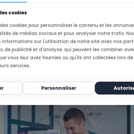
également que vos articles sont facilement lisibles
t pertinent.
 des cookies
es liens entrants
 des cookies pour personnaliser le contenu et les annonces
lités de médias sociaux et pour analyser notre trafic. N
informations sur l'utilisation de notre site avec nos par
, de publicité et d'analyse, qui peuvent les combiner ave
e vous leur avez fournies ou qu'ils ont collectées lors de
eurs services.
er
Personnaliser
Autoris