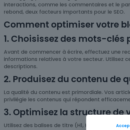
interactions, comme les commentaires et le part
rebond, deux facteurs importants pour le SEO.
Comment optimiser votre bl
1. Choisissez des mots-clés 
Avant de commencer à écrire, effectuez une rech
informations relatives à votre secteur. Utilisez
descriptions.
2. Produisez du contenu de q
La qualité du contenu est primordiale. Vos articl
privilégie les contenus qui répondent efficaceme
3. Optimisez la structure de 
Utilisez des balises de titre (H1, H2, H3) pour s
Accep