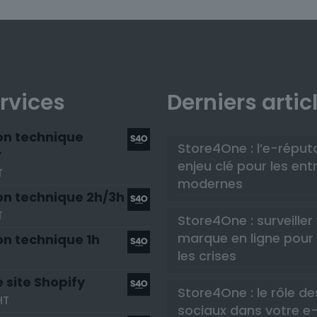
rvices
Derniers artic
on technique
Store4One : l’e-réput
r
enjeu clé pour les ent
T
modernes
on technique 2h/3h
T
Store4One : surveiller
marque en ligne pour 
on technique 1h
les crises
 site Shopify
Store4One : le rôle d
HT
sociaux dans votre e