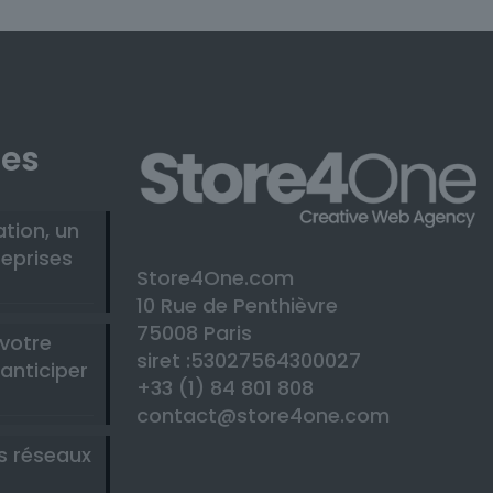
les
ation, un
reprises
Store4One.com
10 Rue de Penthièvre
75008 Paris
 votre
siret :53027564300027
anticiper
+33 (1) 84 801 808
contact@store4one.com
es réseaux
-