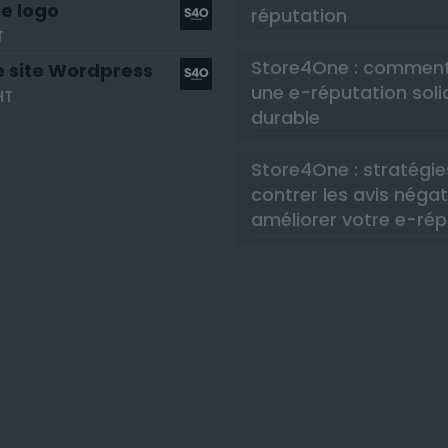
e logo
réputation
T
Store4One : comment
e site Wordpress
une e-réputation soli
HT
durable
Store4One : stratégie
contrer les avis négat
améliorer votre e-rép