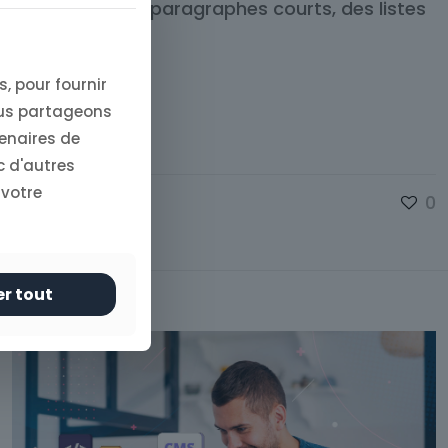
 en utilisant des paragraphes courts, des listes
, pour fournir
ous partageons
tenaires de
c d'autres
 votre
0
er tout