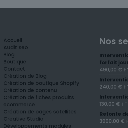
Nos se
Accueil
Audit seo
Blog
Interventi
Boutique
forfait jou
Contact
490,00
€
H
Création de Blog
Interventi
Création de boutique Shopify
240,00
€
H
Création de contenu
Interventi
Création de fiches produits
130,00
€
ecommerce
HT
Création de pages satellites
Refonte de
Creative Studio
3990,00
€
Développements modules