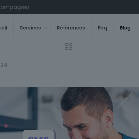
compagner
eil
Services
Références
Faq
Blog
024