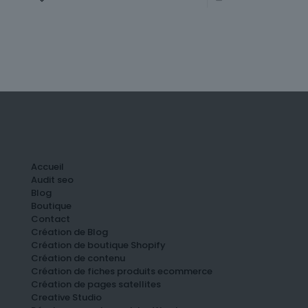
Accueil
Audit seo
Blog
Boutique
Contact
Création de Blog
Création de boutique Shopify
Création de contenu
Création de fiches produits ecommerce
Création de pages satellites
Creative Studio