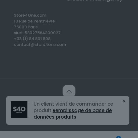
Store4One.com
10 Rue de Penthièvre
75008 Paris
siret :53027564300027
+33 (1) 84 801 808
contact@store4one.com
✕
Un client vient de commander ce
© 2026 Keep/Rank Agency | All Rights Reserved |
Powered by S4
produit
Remplissage de base de
données produits