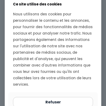
Ce site utilise des cookies
Nous utilisons des cookies pour
personnaliser le contenu et les annonces,
Store4One
on
12 décembre 2024
pour fournir des fonctionnalités de médias
Store4One : comment un blog bien
sociaux et pour analyser notre trafic. Nous
tenu améliore votre autorité en ligne
partageons également des informations
Store4One : Comment un blog bien tenu améliore
sur l'utilisation de notre site avec nos
votre autorité en ligne Dans le monde numérique
partenaires de médias sociaux, de
d’aujourd’hui, l’autorité en ligne est devenue une
monnaie de plus
[…]
publicité et d'analyse, qui peuvent les
combiner avec d'autres informations que
0
Read more
vous leur avez fournies ou qu'ils ont
collectées lors de votre utilisation de leurs
services.
Refuser