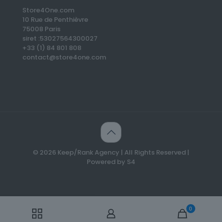
Store4One.com
10 Rue de Penthièvre
75008 Paris
siret :53027564300027
+33 (1) 84 801 808
contact@store4one.com
© 2026 Keep/Rank Agency | All Rights Reserved |
Powered by S4
✕
Un client vient de commander ce
produit
Création d’un Blog – 200
0