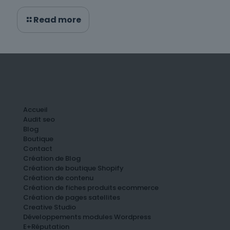
Read more
Accueil
Audit seo
Blog
Boutique
Contact
Création de Blog
Création de boutique Shopify
Création de contenu
Création de fiches produits ecommerce
Création de pages satellites
Creative Studio
Développements modules Wordpress
E+Réputation