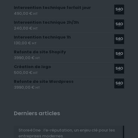
Intervention technique forfait jour
490,00
€
HT
Intervention technique 2h/3h
240,00
€
HT
Intervention technique 1h
130,00
€
HT
Refonte de site Shopify
3990,00
€
HT
Création de logo
500,00
€
HT
Refonte de site Wordpress
3990,00
€
HT
Derniers articles
Store4One : l’e-réputation, un enjeu clé pour les
entreprises modernes