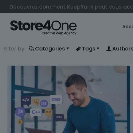
Découvrez comment KeepRank peut vous ac
Accu
Filter by
Categories
Tags
Author