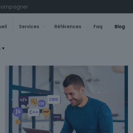
compagner
eil
Services
Références
Faq
Blog
s