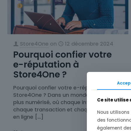
Store4One
on
12 décembre 2024
Pourquoi confier votre
e-réputation à
Store4One ?
Accep
Pourquoi confier votre e-réputation à
Store4One ? Dans un monde de plus en
Ce site utilise
plus numérisé, où chaque interaction,
chaque transaction et chaque avis laissé
Nous utilisons
en ligne
[…]
des fonctionna
également des 