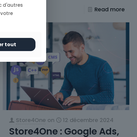
c d'autres
0
Read more
 votre
er tout
Store4One
on
12 décembre 2024
Store4One : Google Ads,