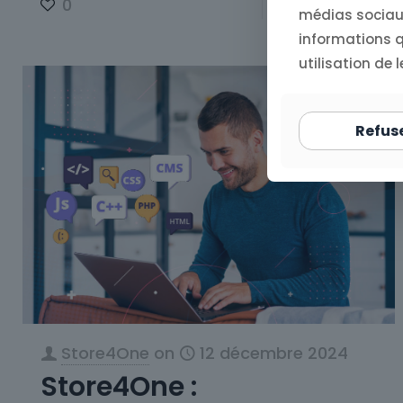
0
Read more
médias sociaux
informations qu
utilisation de l
Refus
Store4One
on
12 décembre 2024
Store4One :