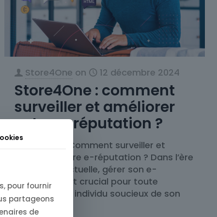
Store4One
on
12 décembre 2024
Store4One : comment
surveiller et améliorer
votre e-réputation ?
cookies
Store4One : Comment surveiller et
améliorer votre e-réputation ? Dans l’ère
numérique actuelle, gérer son e-
réputation est crucial pour toute
, pour fournir
entreprise ou individu soucieux de son
ous partageons
[…]
tenaires de