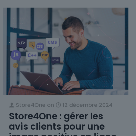
Store4One
on
12 décembre 2024
Store4One : gérer les
avis clients pour une