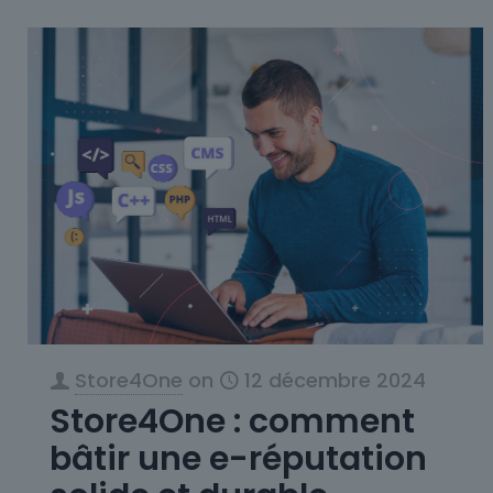
Store4One
on
12 décembre 2024
Store4One : comment
bâtir une e-réputation