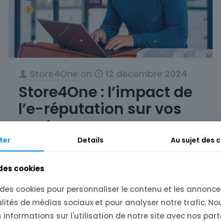
Store4One
on
12 décembre 2024
Store4One : l’impact de
l’e-réputation sur vos
ventes
ter
Details
Au sujet des 
Store4One : l’impact de l’e-réputation
sur vos ventes Dans l’ère numérique
 des cookies
actuelle, l’importance de maintenir une
e-réputation solide est incontestable.
 des cookies pour personnaliser le contenu et les annonces
Les entreprises, grandes ou petites, sont
lités de médias sociaux et pour analyser notre trafic. N
[…]
informations sur l'utilisation de notre site avec nos par