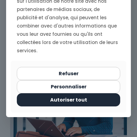
sur l'utilisation de notre site avec nos
partenaires de médias sociaux, de
12 décembre 2024
publicité et d'analyse, qui peuvent les
Store4One : surveiller votre marque en
combiner avec d'autres informations que
ligne pour anticiper les crises
vous leur avez fournies ou qu'ils ont
collectées lors de votre utilisation de leurs
Read more
services.
Refuser
Personnaliser
Autoriser tout