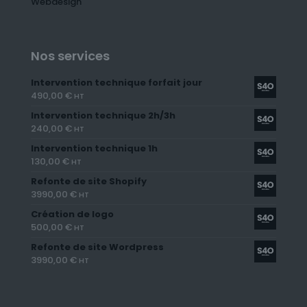
Webdesign
Nos services
Intervention technique forfait jour
490,00
€
HT
Intervention technique 2h/3h
240,00
€
HT
Intervention technique 1h
130,00
€
HT
Refonte de site Shopify
3990,00
€
HT
Création de logo
500,00
€
HT
Refonte de site Wordpress
3990,00
€
HT