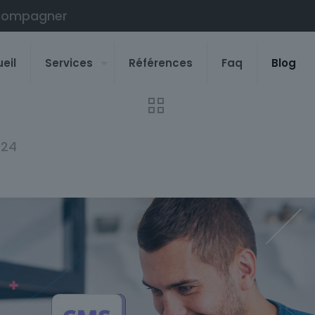
compagner
eil
Services
Références
Faq
Blog
024