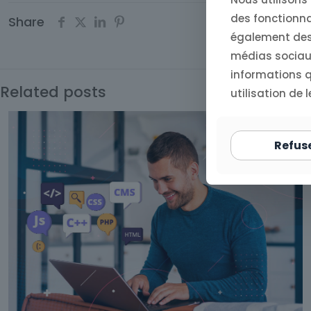
des fonctionna
Share
également des 
médias sociaux
informations qu
Related posts
utilisation de l
Refus