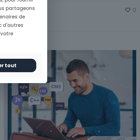
ous partageons
0
tenaires de
c d'autres
 votre
er tout