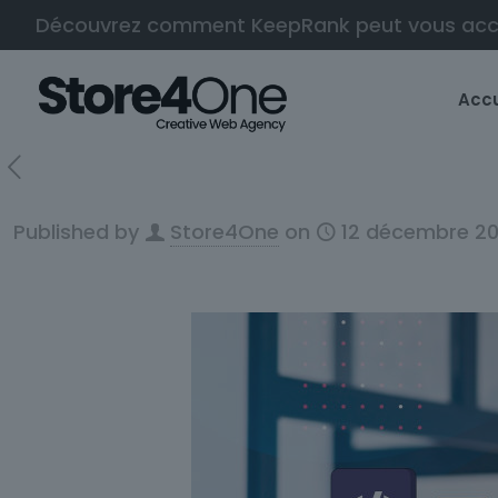
Découvrez comment KeepRank peut vous ac
Accu
Published by
Store4One
on
12 décembre 2