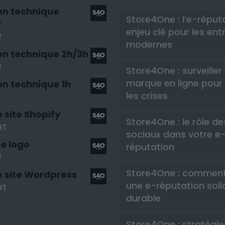
on technique
Store4One : l’e-réput
r
enjeu clé pour les ent
T
modernes
on technique 2h/3h
T
Store4One : surveiller
marque en ligne pour 
on technique 1h
les crises
 site Shopify
Store4One : le rôle d
HT
sociaux dans votre e
e logo
réputation
T
Store4One : comment
e site Wordpress
une e-réputation soli
HT
durable
Store4One : stratégie