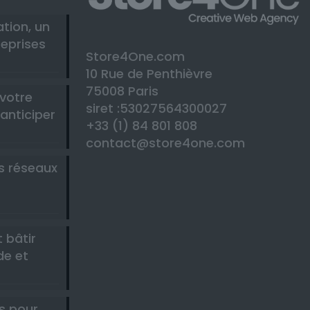
ation, un
reprises
Store4One.com
10 Rue de Penthièvre
75008 Paris
 votre
siret :53027564300027
anticiper
+33 (1) 84 801 808
contact@store4one.com
es réseaux
-
 bâtir
de et
s pour