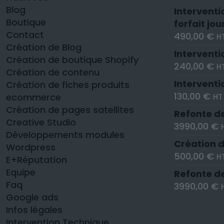
Blog
Interventi
Boutique
forfait jou
Contact
490,00
€
H
Création de Blog
Interventi
Création de boutique Shopify
240,00
€
H
Création de contenu
Interventi
Création de fiches produits
130,00
€
ecommerce
HT
Création de pages satellites
Refonte de
Creative Studio
3990,00
€
Développements modules
Création d
Wordpress
500,00
€
H
E+Réputation
Equipe
Refonte d
Faq
3990,00
€
Google ads
Infos légales
Intervention Technique