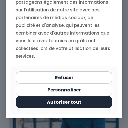
partageons également des informations
sur l'utilisation de notre site avec nos
partenaires de médias sociaux, de
publicité et d'analyse, qui peuvent les
12 décembre 2024
combiner avec d'autres informations que
Store4One : surveiller votre marque en
vous leur avez fournies ou qu'ils ont
ligne pour anticiper les crises
collectées lors de votre utilisation de leurs
services.
Read more
Refuser
Personnaliser
Autoriser tout